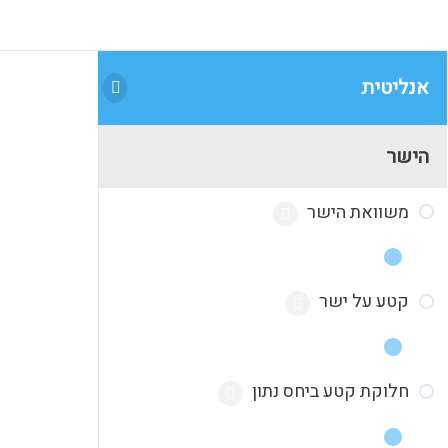
אנליטית
הישר
משוואת הישר
קטע על ישר
מערכת הצירים
משוואת הישר
חלוקת קטע ביחס נתון
הערך המוחלט‎
חלוקת קטע ביחס נתון
מרחק בין שתי נקודות-שיעור‎