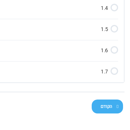
1.4
1.5
1.6
1.7
הקודם