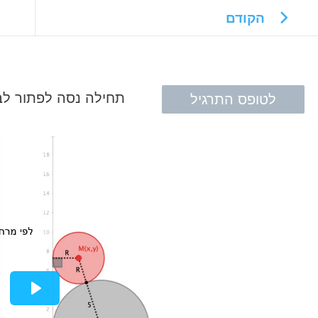
הקודם
תחילה נסה לפתור לב
לטופס התרגיל