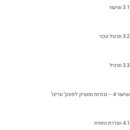
3.1 שיעור
3.2 תרגול טכני
3.3 תרגיל
שיעור 4 – נגזרות ומשיק לפונק’ טריגו’
4.1 הגדרת הזווית