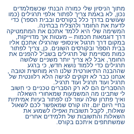
מתוך הניסיון שלי כמורה הבנתי שכשמלמדים
נכון, לא באמת צריך לפתור אלפי תרגילים (כמו
שעושים בדרך כלל בקורסים ובבית הספר) כדי
לדעת את החומר ולהצליח בבחינה.
המשימה שלי היא ללמד אתכם את המתמטיקה
דרך דוגמאות חכמות – מעטות אך מדוייקות,
במקום דרך תרגול אינסופי שהרגילו אתכם אליו
בבית הספר ובקורסים השונים. כן, צריך לפתור
כמות מסויימת של תרגילים בשביל להפנים את
החומר, אבל לא צריך יותר משניים שלושה
תרגילים כדי ללמוד נושא חדש, כי ברגע
שההבנה התיאורטית שלנו היא מוחשית וטובה ,
אנחנו כבר לא זקוקים לגישה הלא רלוונטית של
תרגיל ועוד תרגיל ועוד תרגיל.
ההסברים הם לא רק הסברים טכניים כי חשוב
לי שתבינו מה המשמעות שמאחורי השאלה
ואיך פתרון שלה עוזר לנו לפתור בעיות אמיתיות
בחיי היום יום. זהו קורס שמאפשר לכם לשאול
שאלות, לקבל תשובות ואפילו לשמוע את
השאלות והתשובות של תלמידים אחרים
שמשתתפים איתכם בקורס.