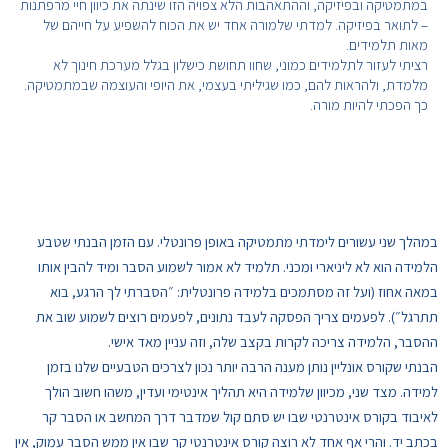
במתמטיקה ובפיזיקה, וההתאהבות הלא צפויה הזו שינתה את כיוון חיי מרפתנות 
– לתואר בפיזיקה. למדתי שלמורה אחד יש את הכוח להשפיע על חייהם של 
מאות תלמידים.
רציתי לעזור לתלמידים כמוני, שחוו תחושת כישלון בגלל מערכת חינוך לא 
מלמדת, ולהראות להם, כמו שגיליתי בעצמי, את היופי והעוצמה שבמתמטיקה. 
כך הפכתי להיות מורה. 
במהלך שני עשורים לימדתי מתמטיקה באופן פרונטלי. עם הזמן הבנתי שטבע 
הלמידה הוא לא ליניארי ומכני. תלמיד לא אמור לשמוע הסבר ומיד להבין אותו 
במאה אחוז (ועל זה מסתמכים בלמידה פרונטלית: ״הסברתי לך הרגע, בוא 
תתרגל״). לפעמים צריך הפסקה לעבד נתונים, לפעמים רוצים לשמוע שוב את 
ההסבר, הלמידה צריכה לקרות בקצב שלה, וזה עניין מאד אישי. 
הבנתי שקורס אונליין נותן מענה הרבה יותר נכון לצרכים הטבעיים שלנו בזמן 
למידה. מצד שני, מכיוון שלמידה היא תהליך אינטימי ועדין, משהו חשוב הולך 
לאיבוד בקורס אינטרנטי שבו יש סתם קול שמדבר דרך המחשב או הסבר קר 
בכתב יד. והרי אף אחד לא רוצה קורס אינטרנטי קר שבו אין ממש הסבר עמוק, אין 