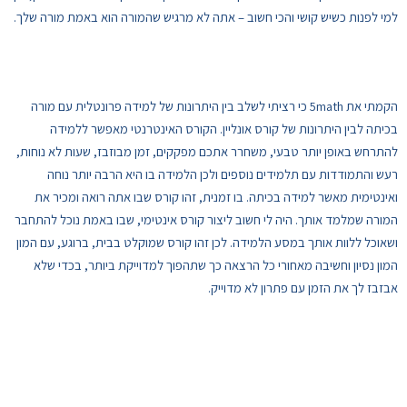
למי לפנות כשיש קושי והכי חשוב – אתה לא מרגיש שהמורה הוא באמת מורה שלך. 
הקמתי את 5math כי רציתי לשלב בין היתרונות של למידה פרונטלית עם מורה 
בכיתה לבין היתרונות של קורס אונליין. הקורס האינטרנטי מאפשר ללמידה 
להתרחש באופן יותר טבעי, משחרר אתכם מפקקים, זמן מבוזבז, שעות לא נוחות, 
רעש והתמודדות עם תלמידים נוספים ולכן הלמידה בו היא הרבה יותר נוחה 
ואינטימית מאשר למידה בכיתה. בו זמנית, זהו קורס שבו אתה רואה ומכיר את 
המורה שמלמד אותך. היה לי חשוב ליצור קורס אינטימי, שבו באמת נוכל להתחבר 
ושאוכל ללוות אותך במסע הלמידה. לכן זהו קורס שמוקלט בבית, ברוגע, עם המון 
המון נסיון וחשיבה מאחורי כל הרצאה כך שתהפוך למדוייקת ביותר, בכדי שלא 
אבזבז לך את הזמן עם פתרון לא מדוייק. 