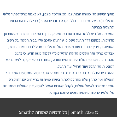
מתוך הניסיון שלי כמורה הבנתי גם, שכשמלמדים נכון, לא באמת צריך לפתור אלפי 
תרגילים (כמו שעושים בדרך כלל בקורסים ובבית הספר) כדי לדעת את החומר 
ולהצליח בבחינה. 
המשימה שלי היא ללמד אתכם את המתמטיקה דרך דוגמאות חכמות – מעטות אך 
מדוייקות, במקום דרך תרגול אינסופי שהרגילו אתכם אליו בבית הספר ובקורסים 
השונים. כן, צריך לפתור כמות מסויימת של תרגילים בשביל להפנים את החומר, 
אבל לא צריך יותר משניים שלושה תרגילים כדי ללמוד נושא חדש, כי ברגע 
שההבנה התיאורטית שלנו היא מוחשית וטובה , אנחנו כבר לא זקוקים לגישה הלא 
רלוונטית של תרגיל ועוד תרגיל ועוד תרגיל. 
ההסברים הם לא רק הסברים טכניים כי חשוב לי שתבינו מה המשמעות שמאחורי 
השאלה ואיך פתרון שלה עוזר לנו לפתור בעיות אמיתיות בחיי היום יום. זהו קורס 
שמאפשר לכם לשאול שאלות, לקבל תשובות ואפילו לשמוע את השאלות והתשובות 
של תלמידים אחרים שמשתתפים איתכם בקורס. 
© 2026
5math
| כל הזכויות שמורות ל5math