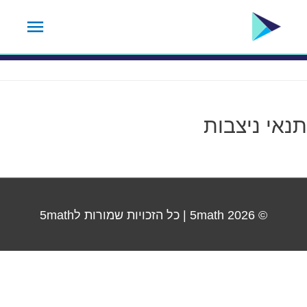
ילוג
תפרי
תגית שיעור:
12
תוכן
ראשי
תנאי ניצבות
© 2026
5math
| כל הזכויות שמורות ל5math