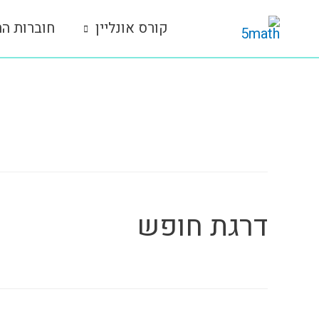
ילוג
קורס אונליין
חוברות הת
תוכן
תגית שיעור:
16
דרגת חופש‎