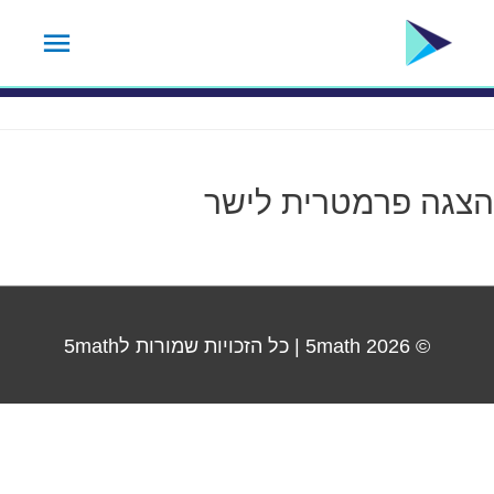
ילוג
תפרי
תגית שיעור:
17
תוכן
ראשי
הצגה פרמטרית לישר
© 2026
5math
| כל הזכויות שמורות ל5math