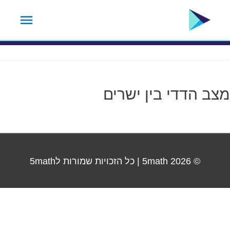
ילוג
תפרי
תגית שיעור:
18
תוכן
ראשי
מצב הדדי בין ישרים
© 2026
5math
| כל הזכויות שמורות ל5math