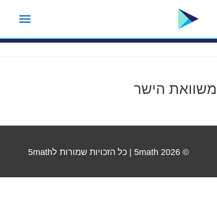
ילוג
תפרי
תגית שיעור:
2
תוכן
ראשי
משוואת הישר
© 2026
5math
| כל הזכויות שמורות ל5math