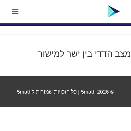
ילוג
תפרי
תגית שיעור:
22
תוכן
ראשי
מצב הדדי בין ישר למישור
© 2026
5math
| כל הזכויות שמורות ל5math