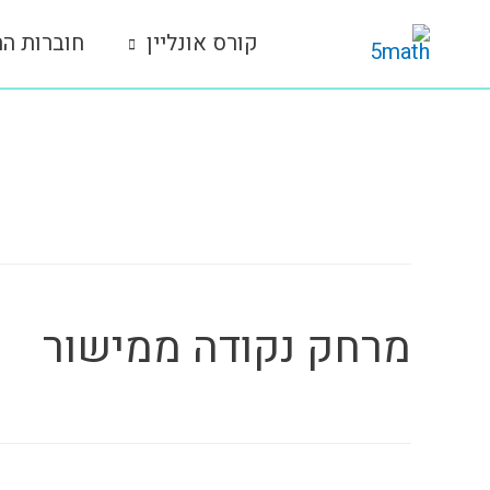
ילוג
קורס אונליין
חוברות הת
תוכן
תגית שיעור:
28
מרחק נקודה ממישור