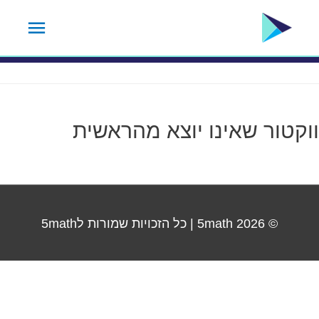
ילוג
תפרי
תגית נושא:
13.2
תוכן
ראשי
ווקטור שאינו יוצא מהראשית
© 2026
5math
| כל הזכויות שמורות ל5math