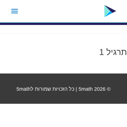
ילוג
תפרי
תגית נושא:
15.2
תוכן
ראשי
תרגיל 1‎
© 2026
5math
| כל הזכויות שמורות ל5math