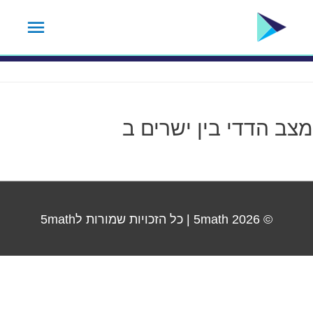
ילוג
תפרי
תגית נושא:
18.2
תוכן
ראשי
מצב הדדי בין ישרים ב
© 2026
5math
| כל הזכויות שמורות ל5math