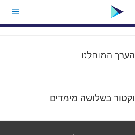
ילוג
תפרי
תגית נושא:
2.1
תוכן
ראשי
הערך המוחלט‎
וקטור בשלושה מימדים