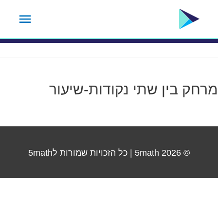
ילוג
תפרי
תגית נושא:
2.2
תוכן
ראשי
מרחק בין שתי נקודות-שיעור‎
© 2026
5math
| כל הזכויות שמורות ל5math