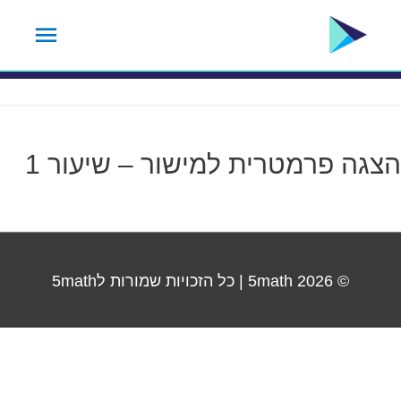
ילוג
תפרי
תגית נושא:
20.1
תוכן
ראשי
הצגה פרמטרית למישור – שיעור 1
© 2026
5math
| כל הזכויות שמורות ל5math