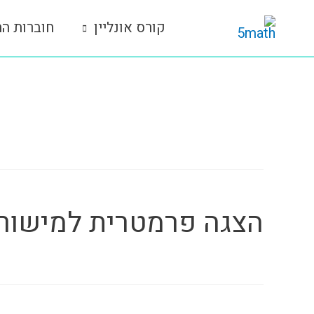
ילוג
קורס אונליין
חוברות הת
תוכן
תגית נושא:
20.3
הצגה פרמטרית למישור – 