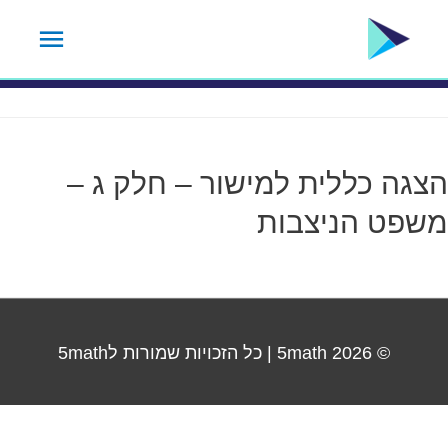
ילוג
תפרי
תגית נושא:
21.3
תוכן
ראשי
הצגה כללית למישור – חלק ג –
משפט הניצבות
© 2026
5math
| כל הזכויות שמורות ל5math