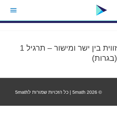
ילוג
תפרי
תגית נושא:
24.2
תוכן
ראשי
זווית בין ישר ומישור – תרגיל 1
(בגרות)
© 2026
5math
| כל הזכויות שמורות ל5math