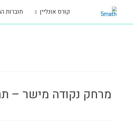
ילוג
קורס אונליין
חוברות הת
תוכן
תגית נושא:
26.3
מרחק נקודה מישר – תרג