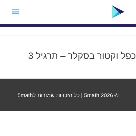
ילוג
תפרי
תגית נושא:
6.4
תוכן
ראשי
כפל וקטור בסקלר – תרגיל 3
© 2026
5math
| כל הזכויות שמורות ל5math